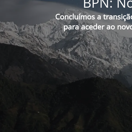
BPN: No
Concluímos a transiçã
para aceder ao novo 