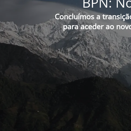
BPN: No
Concluímos a transiçã
para aceder ao novo 