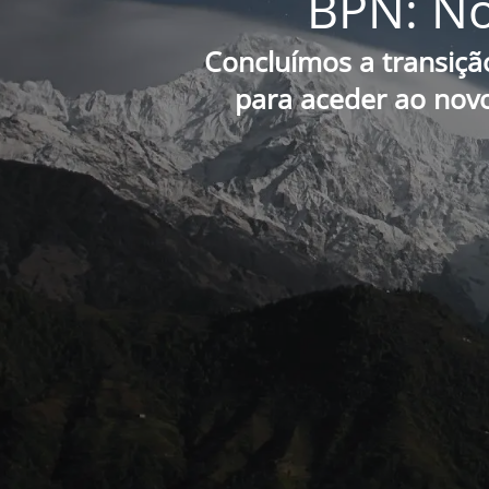
BPN: No
Concluímos a transiçã
para aceder ao novo 