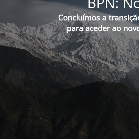
BPN: No
Concluímos a transiçã
para aceder ao novo 