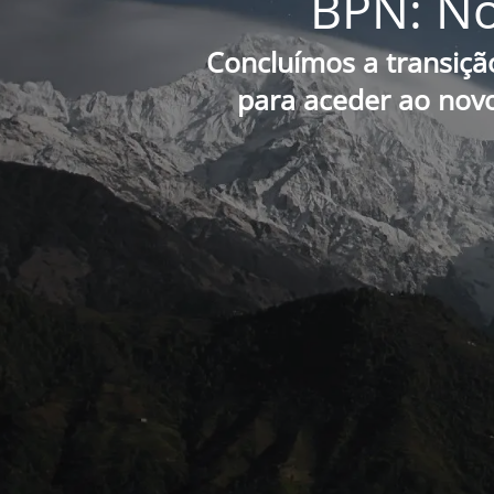
BPN: No
Concluímos a transiçã
para aceder ao novo 