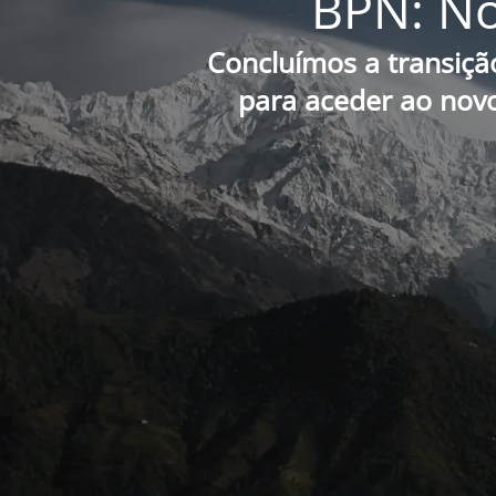
BPN: No
Concluímos a transiçã
para aceder ao novo 