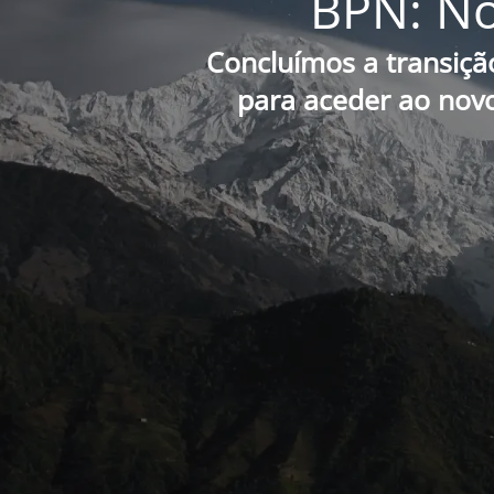
BPN: No
Concluímos a transiçã
para aceder ao novo 