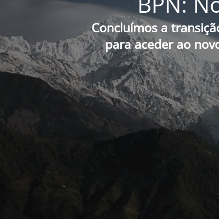
BPN: No
Concluímos a transiçã
para aceder ao novo 