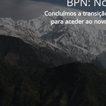
BPN: No
Concluímos a transiçã
para aceder ao novo 