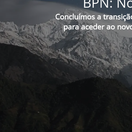
BPN: No
Concluímos a transiçã
para aceder ao novo 