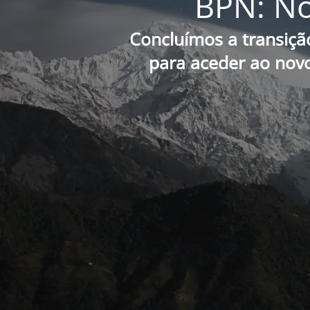
BPN: No
Concluímos a transiçã
para aceder ao novo 