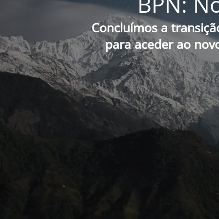
BPN: No
Concluímos a transiçã
para aceder ao novo 