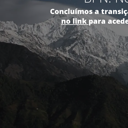
Concluímos a transiç
no link
para acede