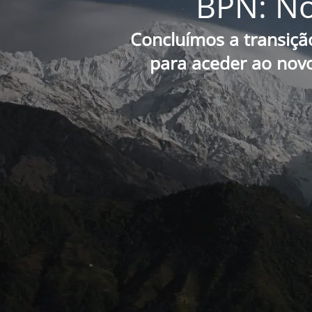
BPN: No
Concluímos a transiçã
para aceder ao novo 