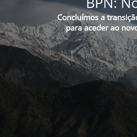
BPN: No
Concluímos a transiçã
para aceder ao novo 