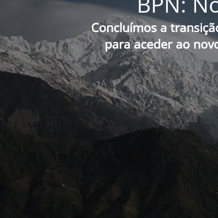
BPN: No
Concluímos a transiçã
para aceder ao novo 