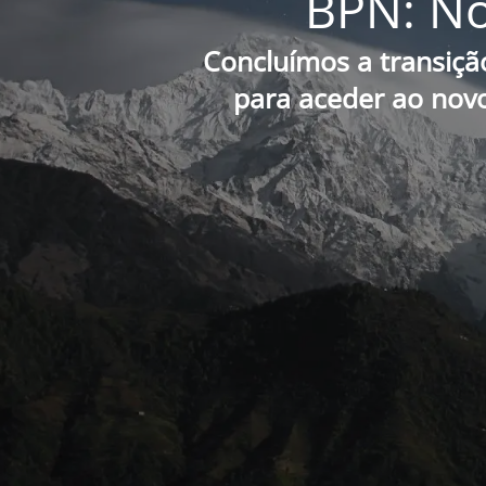
BPN: No
Concluímos a transiçã
para aceder ao novo 