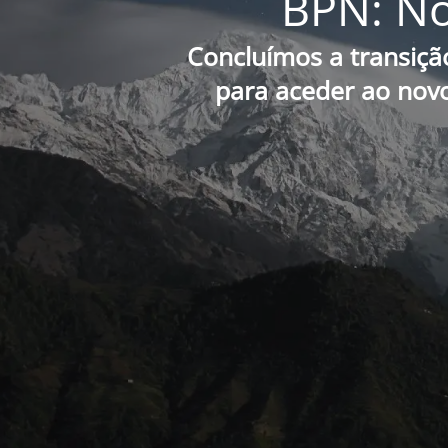
BPN: No
Concluímos a transiçã
para aceder ao novo 