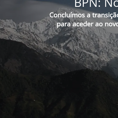
BPN: No
Concluímos a transiçã
para aceder ao novo 