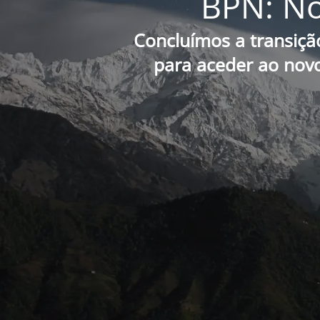
BPN: No
Concluímos a transiçã
para aceder ao novo 