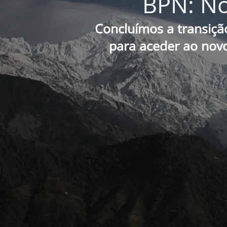
BPN: No
Concluímos a transiçã
para aceder ao novo 