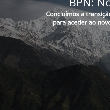
BPN: No
Concluímos a transiçã
para aceder ao novo 