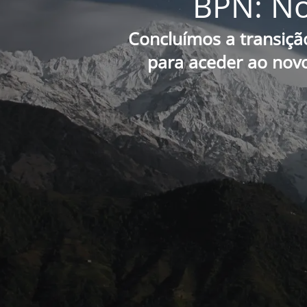
BPN: No
Concluímos a transiçã
para aceder ao novo 